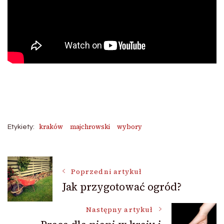
kraków
majchrowski
wybory
Etykiety:
Nawigacja
Poprzedni artykuł
Jak przygotować ogród?
wpisu
Następny artykuł