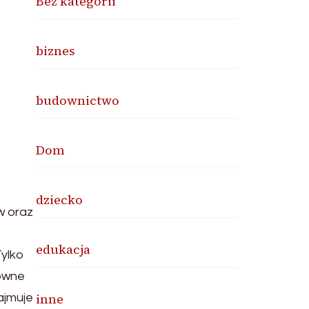
Bez kategorii
biznes
budownictwo
Dom
dziecko
w oraz
edukacja
Tylko
zowne
inne
ajmuje