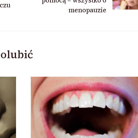
pomocą – wszystko o
oczu
menopauzie
olubić