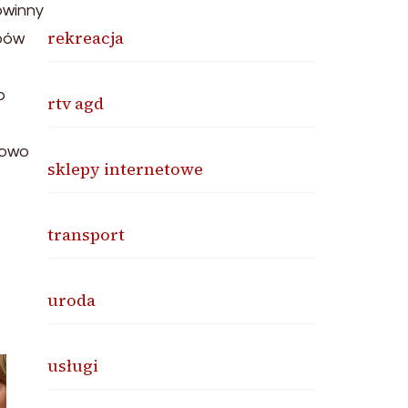
owinny
rekreacja
ybów
o
rtv agd
kowo
sklepy internetowe
transport
uroda
usługi