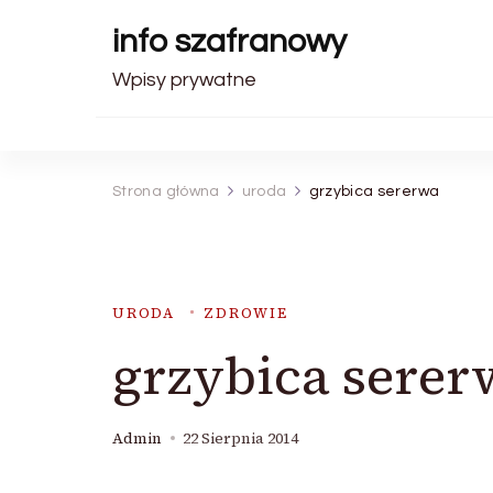
info szafranowy
Wpisy prywatne
Strona główna
uroda
grzybica sererwa
URODA
ZDROWIE
grzybica serer
Admin
22 Sierpnia 2014