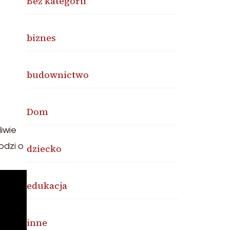
Bez kategorii
biznes
budownictwo
Dom
iwie
odzi o
dziecko
edukacja
inne