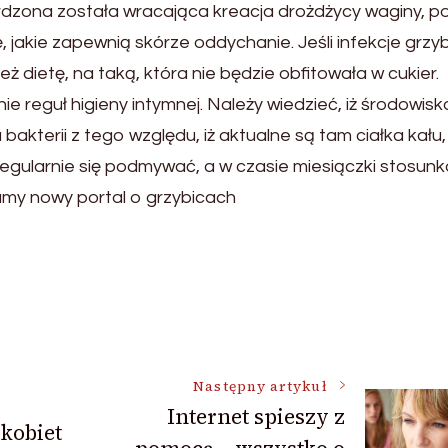
wierdzona została wracająca kreacja drożdżycy waginy, p
, jakie zapewnią skórze oddychanie. Jeśli infekcje grz
 dietę, na taką, która nie będzie obfitowała w cukier.
e reguł higieny intymnej. Należy wiedzieć, iż środowisk
akterii z tego względu, iż aktualne są tam ciałka kału,
regularnie się podmywać, a w czasie miesiączki stosun
amy nowy portal o grzybicach
Następny artykuł
Internet spieszy z
kobiet