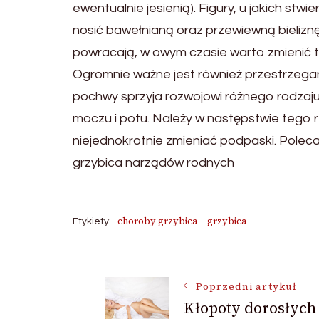
ewentualnie jesienią). Figury, u jakich st
nosić bawełnianą oraz przewiewną bieliznę
powracają, w owym czasie warto zmienić też
Ogromnie ważne jest również przestrzegani
pochwy sprzyja rozwojowi różnego rodzaju b
moczu i potu. Należy w następstwie tego 
niejednokrotnie zmieniać podpaski. Polec
grzybica narządów rodnych
choroby grzybica
grzybica
Etykiety:
Nawigacja
Poprzedni artykuł
Kłopoty dorosłych 